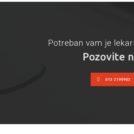
Potreban vam je lekar
Pozovite 
013 2190903