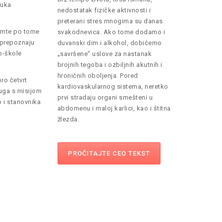
Vuka
nedostatak fizičke aktivnosti i
preterani stres mnogima su danas
pamte po tome
svakodnevica. Ako tome dodamo i
e prepoznaju
duvanski dim i alkohol, dobićemo
to-škole
„savršene” uslove za nastanak
brojnih tegoba i ozbiljnih akutnih i
hroničnih oboljenja. Pored
ro četvrt
kardiovaskularnog sistema, neretko
luga s misijom
prvi stradaju organi smešteni u
 i stanovnika
abdomenu i maloj karlici, kao i štitna
žlezda.
PROČITAJTE CEO TEKST