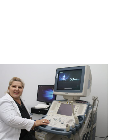
Dr Vesna Novičić Đonović obavlja ginekološke preglede