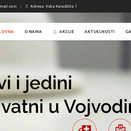
mail.com
Adresa: Vuka Karadžića 1
LOVNA
O NAMA
AKCIJE
AKTUELNOSTI
GA
i i jedini
ivatni u Vojvodi