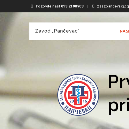
Pozovite nas!
013 2190903
zzzzpancevac@g
Skip
Zavod „Pančevac”
NAS
to
content
Prv
pr