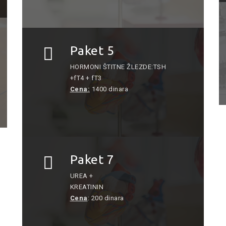
Paket 5
HORMONI ŠTITNE ŽLEZDE:TSH
+fT4 + fT3
Cena:
1400 dinara
Paket 7
UREA +
KREATININ
Cena
: 200 dinara