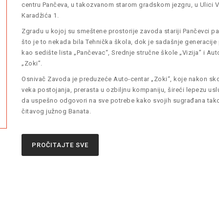
centru Pančeva, u takozvanom starom gradskom jezgru, u Ulici 
Karadžića 1.
Zgradu u kojoj su smeštene prostorije zavoda stariji Pančevci 
što je to nekada bila Tehnička škola, dok je sadašnje generacij
kao sedište lista „Pančevac“, Srednje stručne škole „Vizija” i Au
„Zoki”.
Osnivač Zavoda je preduzeće Auto-centar „Zoki“, koje nakon sko
veka postojanja, prerasta u ozbiljnu kompaniju, šireći lepezu us
da uspešno odgovori na sve potrebe kako svojih sugrađana tako
čitavog južnog Banata.
PROČITAJTE SVE