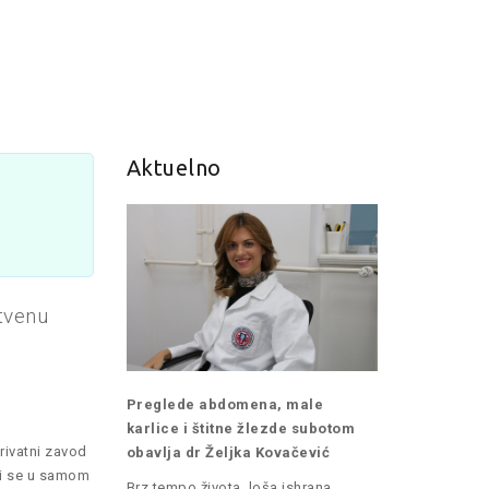
Aktuelno
tvenu
Preglede abdomena, male
karlice i štitne žlezde subotom
rivatni zavod
obavlja dr Željka Kovačević
zi se u samom
Brz tempo života, loša ishrana,