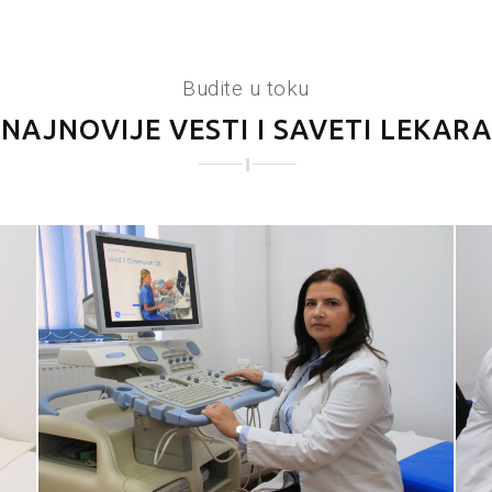
Budite u toku
NAJNOVIJE VESTI I SAVETI LEKARA
ČANIH OBOLjENjA
ODVOJTE 15 MINUTA DA SEBI SAČUVATE ŽIVOT