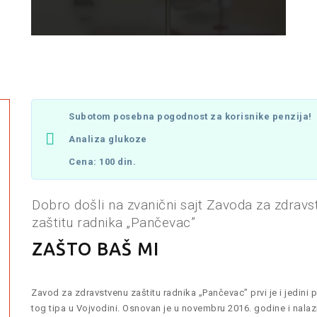
Subotom posebna pogodnost za korisnike penzija!
Analiza glukoze
Cena: 100 din.
Dobro došli na zvanični sajt Zavoda za zdravs
zaštitu radnika „Pančevac”
ZAŠTO BAŠ MI
Zavod za zdravstvenu zaštitu radnika „Pančevac” prvi je i jedini p
tog tipa u Vojvodini. Osnovan je u novembru 2016. godine i nala